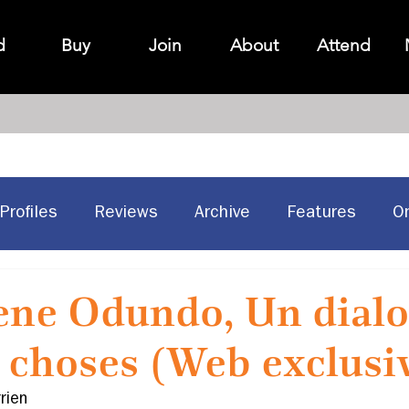
d
Buy
Join
About
Attend
Profiles
Reviews
Archive
Features
O
Historic Sites
Canadian design
ene Odundo, Un dial
s choses (Web exclusi
rien