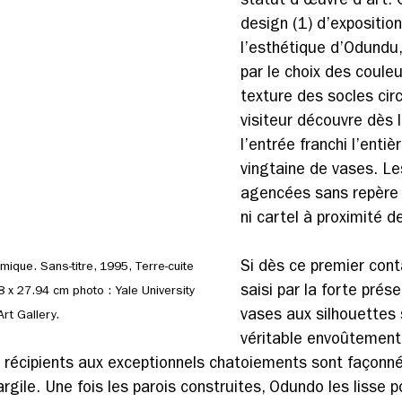
statut d’œuvre d’art. 
design (1) d’exposition
l’esthétique d’Odundu,
par le choix des couleu
texture des socles circu
visiteur découvre dès l
l’entrée franchi l’entiè
vingtaine de vases. L
agencées sans repère 
ni cartel à proximité 
Si dès ce premier cont
que. Sans-titre, 1995, Terre-cuite 
saisi par la forte prés
8 x 27.94 cm photo : Yale University 
vases aux silhouettes 
Art Gallery.
véritable envoûtement
 récipients aux exceptionnels chatoiements sont façonné
argile. Une fois les parois construites, Odundo les lisse p