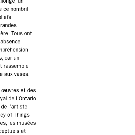
llongé, un 
e ce nombril 
liefs 
grandes 
ère. Tous ont 
L’absence 
ompréhension 
, car un 
et rassemble 
ée aux vases.
s œuvres et des 
al de l’Ontario 
de l’artiste 
ey of Things 
ies, les musées 
ceptuels et 