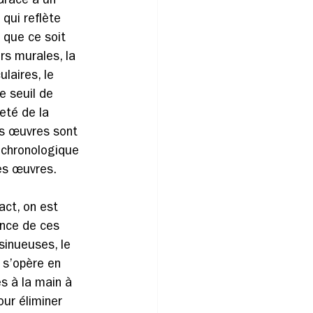
Grâce à un 
 qui reflète 
 que ce soit 
rs murales, la 
laires, le 
e seuil de 
reté de la 
es œuvres sont 
chronologique 
des œuvres.
act, on est 
ence de ces 
sinueuses, le 
 s’opère en 
s à la main à 
our éliminer 