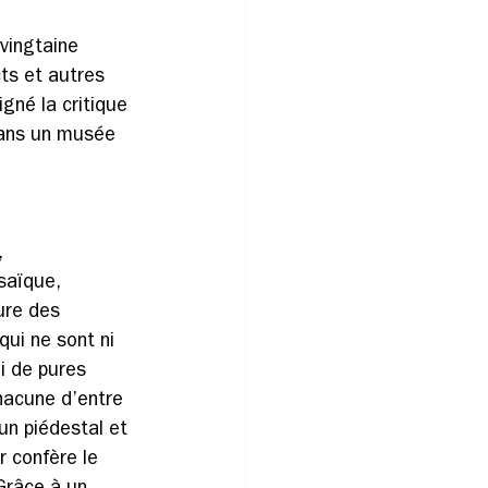
vingtaine 
ts et autres 
gné la critique 
dans un musée 
 
saïque, 
ure des 
ui ne sont ni 
i de pures 
hacune d’entre 
 un piédestal et 
r confère le 