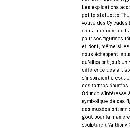
qui deviendra sa sign
Les explications ac
petite statuette Thul
votive des Cylcades 
nous informent de l’
pour ses figurines fé
et dont, même si les
nous échappent, nous
qu’elles ont joué un rô
différence des artis
s’inspiraient presqu
des formes épurées d
Odundo s’intéresse à
symbolique de ces fi
des musées britanniq
goût pour la manière
sculpture d’Anthony C