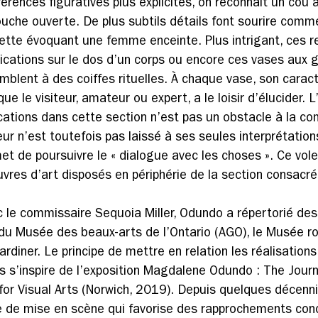
érences figuratives plus explicites, on reconnait un cou a
ouche ouverte. De plus subtils détails font sourire comm
ette évoquant une femme enceinte. Plus intrigant, ces re
ications sur le dos d’un corps ou encore ces vases aux 
mblent à des coiffes rituelles. À chaque vase, son caract
que le visiteur, amateur ou expert, a le loisir d’élucider. 
lications dans cette section n’est pas un obstacle à la c
ur n’est toutefois pas laissé à ses seules interprétations
met de poursuivre le « dialogue avec les choses ». Ce vol
vres d’art disposés en périphérie de la section consacr
c le commissaire Sequoia Miller, Odundo a répertorié de
du Musée des beaux-arts de l’Ontario (AGO), le Musée roy
diner. Le principe de mettre en relation les réalisations 
ts s’inspire de l’exposition Magdalene Odundo : The Journ
for Visual Arts (Norwich, 2019). Depuis quelques décenn
e de mise en scène qui favorise des rapprochements con