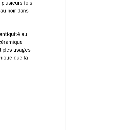
 plusieurs fois 
 au noir dans 
antiquité au 
 céramique 
tiples usages 
mique que la 