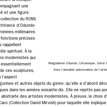
ature artistique. 
compagnant une 
é et une figure 
(collection du ROM) 
attirance d’Odundo 
minines millénaires 
 fonctions précises 
 rappellent 
le spirituel. À la 
tes modernistes qui 
Magdalene Odundo, Céramique. Série Sym
e essentiellement 
Avec l’aimable autorisation de l’arti
e ces sculptures, 
 l’aspect 
gurines et autres objets du genre, qu’elle a d’abord déc
ues dans les années soixante-dix. Elle ne rejette pas pou
 abstraite des artistes modernistes. À preuve, le choix 
aro (Collection David Mirvish) pour laquelle elle explique 