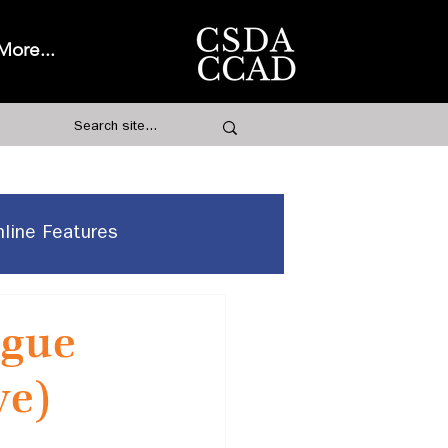
More...
nline Features
ogue
ve)