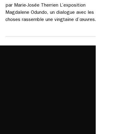
Magdalene Odundo, Un dialogue
avec les choses (Web exclusive)
par Marie-Josée Therrien L’exposition
Magdalene Odundo, un dialogue avec les
choses rassemble une vingtaine d’œuvres
de la céramiste...