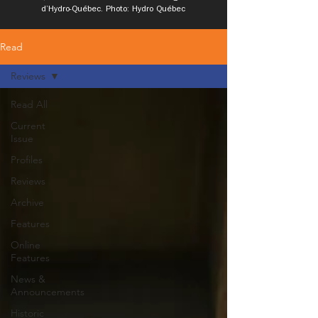
d’Hydro-Québec. Photo: Hydro Québec
Read
Reviews
Read All
Current
Issue
Profiles
Reviews
Archive
Features
Online
Features
News &
Announcements
Historic