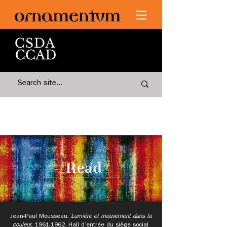
Read
Jean-Paul Mousseau,
Lumière et mouvement dans la
couleur,
1961-1962
.
Hall d’entrée du siège social